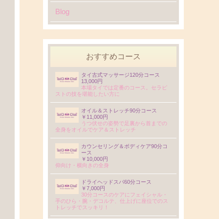
Blog
おすすめコース
タイ古式マッサージ120分コース
13,000円
本場タイでは定番のコース。セラピ
ストの技を堪能したい方に
オイル＆ストレッチ90分コース
￥11,000円
うつ伏せの姿勢で足裏から首までの
全身をオイルでケア＆ストレッチ
カウンセリング＆ボディケア90分コ
ース
￥10,000円
仰向け・横向きの全身
ドライヘッドスパ60分コース
￥7,000円
30分コースのケアにフェイシャル・
手のひら・腕・デコルテ、仕上げに座位でのス
トレッチでスッキリ！