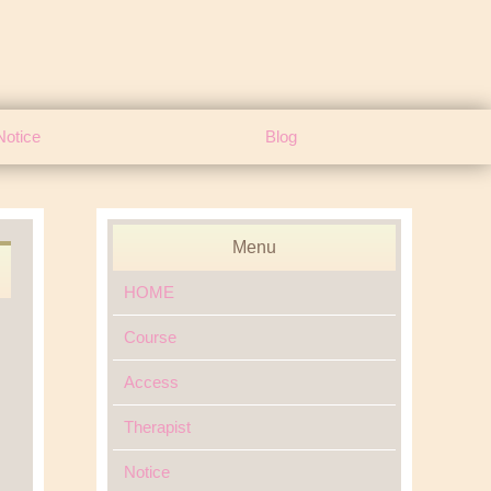
Notice
Blog
Menu
HOME
Course
Access
Therapist
Notice